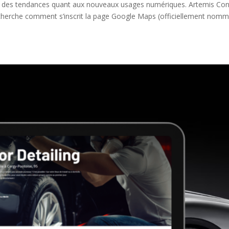
er des tendances quant aux nouveaux usages numériques. Artemis Con
echerche comment s’inscrit la page Google Maps (officiellement nom