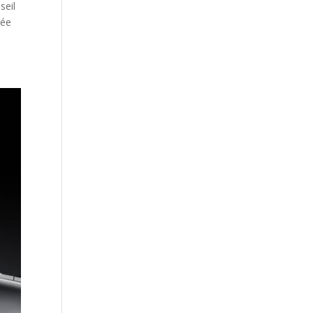
seil
mée